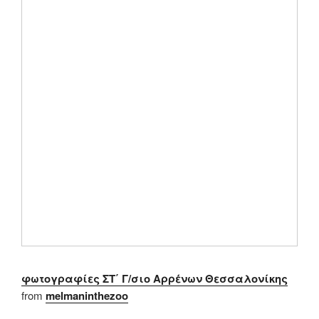
φωτογραφίες ΣΤ΄ Γ/σιο Αρρένων Θεσσαλονίκης
from
melmaninthezoo