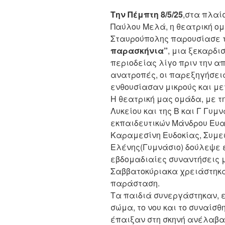
Την Πέμπτη 8/5/25
,στα πλαί
Παύλου Μελά, η θεατρική ομ
Σταυρούπολης παρουσίασε τ
παρασκήνια”
, μια ξεκαρδι
περιοδείας λίγο πριν την α
ανατροπές, οι παρεξηγήσεις
ενθουσίασαν μικρούς και μ
Η θεατρική μας ομάδα, με τ
Λυκείου και της Β και Γ Γυμ
εκπαιδευτικών Μάνδρου Ευα
Καραμεσίνη Ευδοκίας, Συμε
Ελένης(Γυμνάσιο) δούλεψε ε
εβδομαδιαίες συναντήσεις μ
Σαββατοκύριακα χρειάστηκα
παράσταση.
Τα παιδιά συνεργάστηκαν,
σώμα, το νου και το συναίσθ
έπαιξαν στη σκηνή ανέλαβα