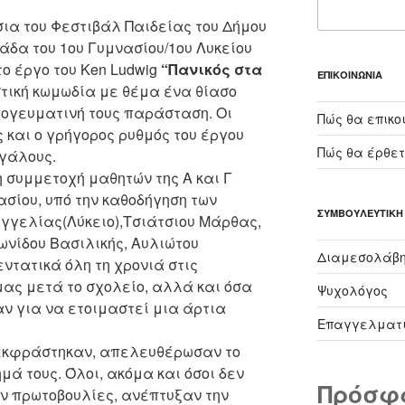
σια του Φεστιβάλ Παιδείας του Δήμου
άδα του 1ου Γυμνασίου/1ου Λυκείου
ο έργο του Ken Ludwig
“Πανικός στα
ΕΠΙΚΟΙΝΩΝΊΑ
στική κωμωδία με θέμα ένα θίασο
πογευματινή τους παράσταση. Οι
Πώς θα επικο
 και ο γρήγορος ρυθμός του έργου
Πώς θα έρθετ
εγάλους.
η συμμετοχή μαθητών της Α και Γ
νασίου, υπό την καθοδήγηση των
ΣΥΜΒΟΥΛΕΥΤΙΚΉ
γγελίας(Λύκειο),Τσιάτσιου Μάρθας,
ωνίδου Βασιλικής, Αυλιώτου
Διαμεσολάβ
ντατικά όλη τη χρονιά στις
ας μετά το σχολείο, αλλά και όσα
Ψυχολόγος
ν για να ετοιμαστεί μια άρτια
Επαγγελματι
 εκφράστηκαν,
απελευθέρωσαν το
ημά τους. Όλοι, ακόμα και όσοι δεν
Πρόσφ
ν πρωτοβουλίες, ανέπτυξαν την