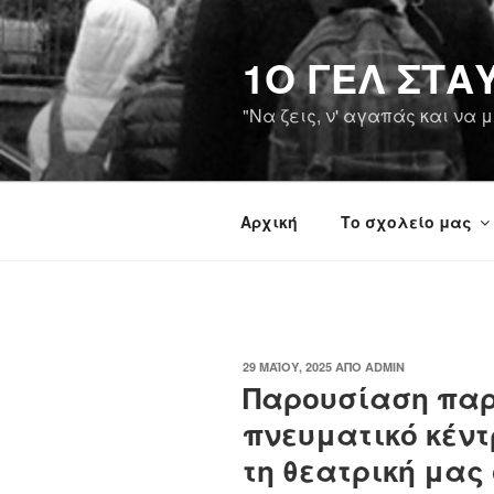
Μετάβαση
περιεχόμενο
στο
1O ΓΕΛ ΣΤ
περιεχόμενο
"Να ζεις, ν' αγαπάς και να
Αρχική
Το σχολείο μας
ΔΗΜΟΣΙΕΎΤΗΚΕ
29 ΜΑΪ́ΟΥ, 2025
ΑΠΌ
ADMIN
ΣΤΙΣ
Παρουσίαση παρ
πνευματικό κέντ
τη θεατρική μας