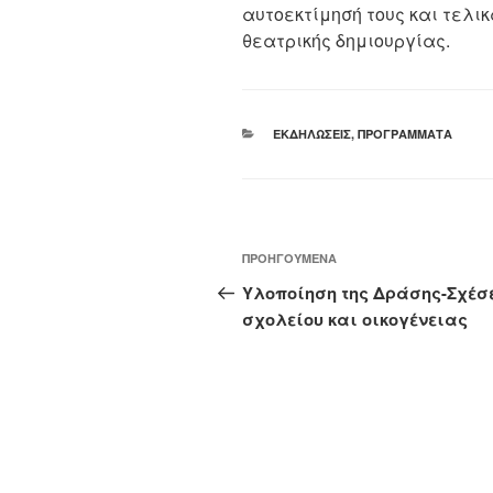
αυτοεκτίμησή τους και τελι
θεατρικής δημιουργίας.
ΚΑΤΗΓΟΡΊΕΣ
ΕΚΔΗΛΏΣΕΙΣ
,
ΠΡΟΓΡΆΜΜΑΤΑ
Πλοήγηση
Προηγούμενο
ΠΡΟΗΓΟΎΜΕΝΑ
άρθρων
άρθρο
Υλοποίηση της Δράσης-Σχέσ
σχολείου και οικογένειας