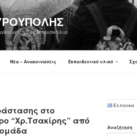
ΑΥΡΟΎΠΟΛΗΣ
 μαθαίνεις", Λέο Μπουσκάλια
Νέα – Ανακοινώσεις
Εκπαιδευτικό υλικό
Σχ
Ελληνικά
άστασης στο
ρο “Χρ.Τσακίρης” από
Αναζήτηση
 ομάδα