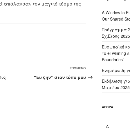
κά απόλαυσαν τον μαγικό κόσμο της
A Window to Eu
Our Shared Sto
Πρόγραμμα Σ
Σχ.Έτους 2025
Ευρωπαϊκή κα
το eTwinning 
Boundaries”
Επόμενο
ΕΠΌΜΕΝΟ
Ενημέρωση γ
άρθρο
εις
“Ευ ζην” στον τόπο μου
Εκδήλωση για
Μαρτίου 2025
ΆΡΘΡΑ
Δ
Τ