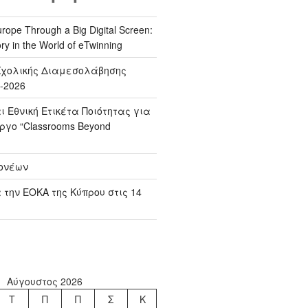
rope Through a Big Digital Screen:
ry in the World of eTwinning
χολικής Διαμεσολάβησης
-2026
ι Εθνική Ετικέτα Ποιότητας για
έργο “Classrooms Beyond
ονέων
 την ΕΟΚΑ της Κύπρου στις 14
Αύγουστος 2026
Τ
Π
Π
Σ
Κ